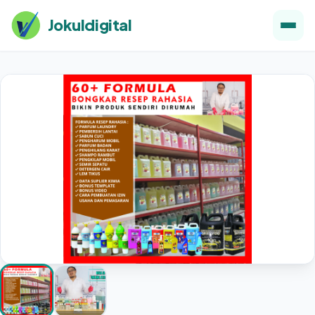
Jokuldigital