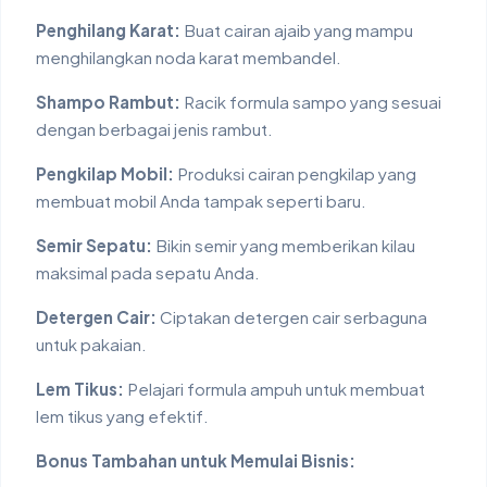
Penghilang Karat:
Buat cairan ajaib yang mampu
menghilangkan noda karat membandel.
Shampo Rambut:
Racik formula sampo yang sesuai
dengan berbagai jenis rambut.
Pengkilap Mobil:
Produksi cairan pengkilap yang
membuat mobil Anda tampak seperti baru.
Semir Sepatu:
Bikin semir yang memberikan kilau
maksimal pada sepatu Anda.
Detergen Cair:
Ciptakan detergen cair serbaguna
untuk pakaian.
Lem Tikus:
Pelajari formula ampuh untuk membuat
lem tikus yang efektif.
Bonus Tambahan untuk Memulai Bisnis: