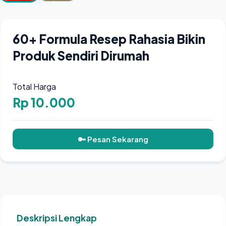
60+ Formula Resep Rahasia Bikin
Produk Sendiri Dirumah
Total Harga
Rp 10.000
🔑 Pesan Sekarang
Deskripsi Lengkap